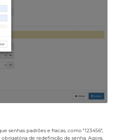
que senhas padrões e fracas, como "123456",
obrigatória de redefinição de senha. Agora,