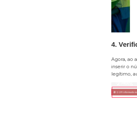
4. Verif
Agora, ao a
inserir o n
legítimo, 