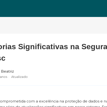
rias Significativas na Segur
sc
 Beatriz
 anos
Atualizado
comprometida com a excelência na proteção de dados e na 
ma série de atualizações significativas em nosso sistema. 