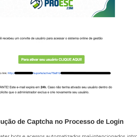
odução de Captcha no Processo de Login
ter bots e acessos automatizados mal-intencionados, int