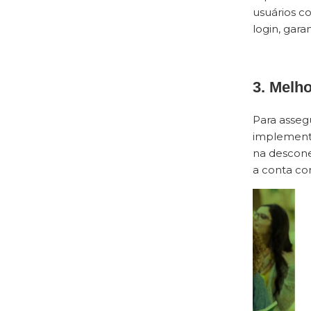
usuários c
login, gara
3. Melh
Para asseg
implementa
na descone
a conta co