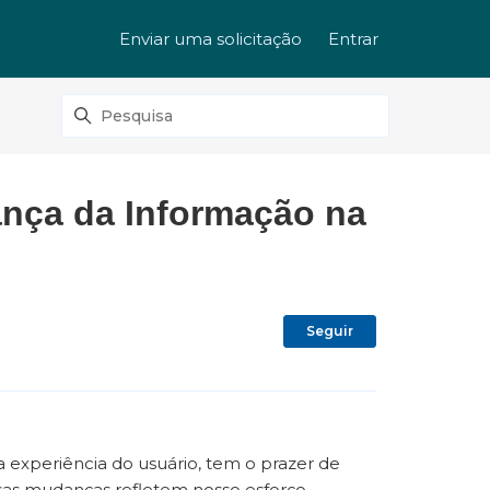
Enviar uma solicitação
Entrar
ança da Informação na
Ainda não se
Seguir
experiência do usuário, tem o prazer de
Essas mudanças refletem nosso esforço