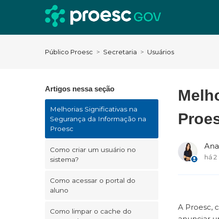
Público Proesc
Secretaria
Usuários
Artigos nessa seção
Melho
Melhorias Significativas na
Proe
Segurança da Informação na
Proesc
Ana
Como criar um usuário no
há 2
sistema?
Como acessar o portal do
aluno
A Proesc, 
Como limpar o cache do
anunciar u