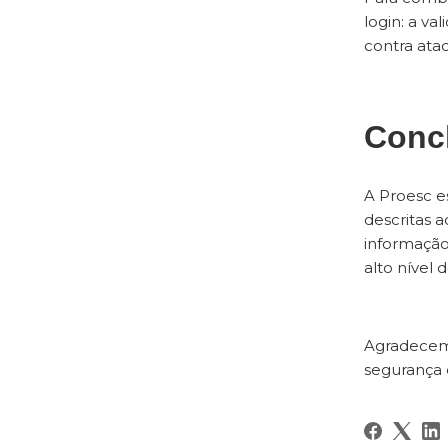
login: a v
contra ata
Conc
A Proesc e
descritas 
informação
alto nível
Agradecem
segurança 