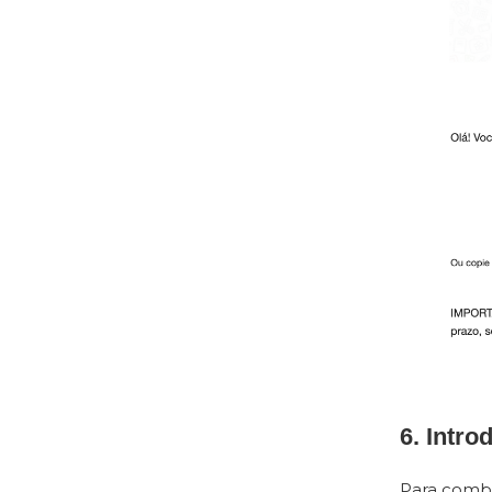
6. Intr
Para comba