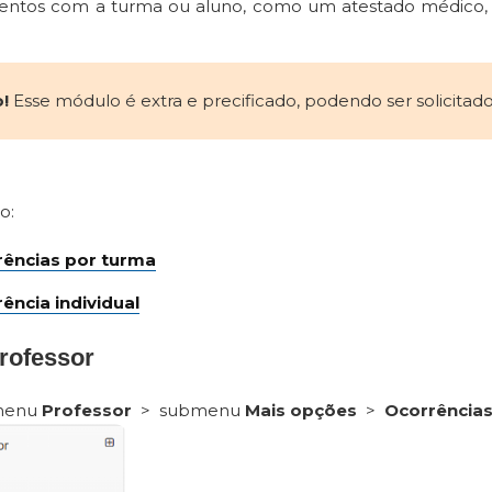
entos com a turma ou aluno, como um atestado médico, u
!
Esse módulo é extra e precificado, podendo ser solicita
o:
rências por turma
ência individual
rofessor
 menu
Professor
> submenu
Mais
opções
>
Ocorrência