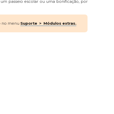
m passeio escolar ou uma bonificação, por
do no menu
Suporte > Módulos extras.
s