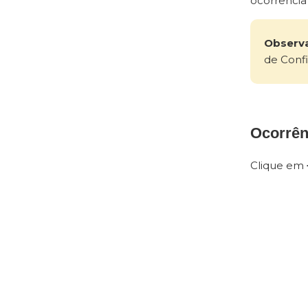
ocorrência 
Observ
de Conf
Ocorrên
Clique em