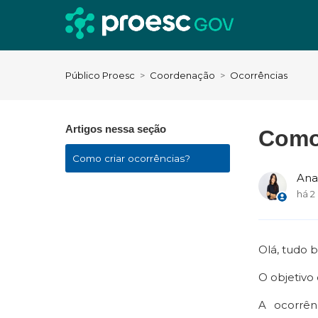
Público Proesc
Coordenação
Ocorrências
Artigos nessa seção
Como 
Como criar ocorrências?
Ana
há 2
Olá, tudo 
O objetivo
A ocorrên