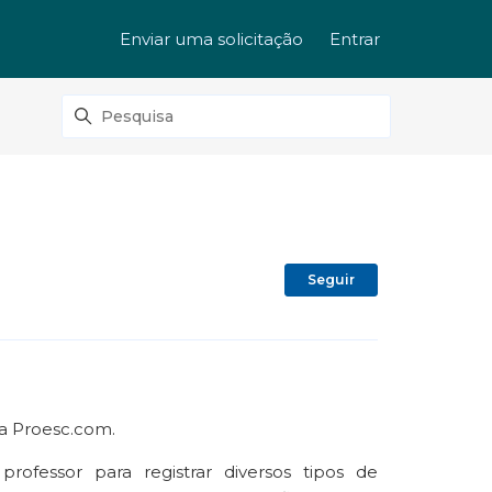
Enviar uma solicitação
Entrar
Ainda não se
Seguir
ma Proesc.com.
ofessor para registrar diversos tipos de