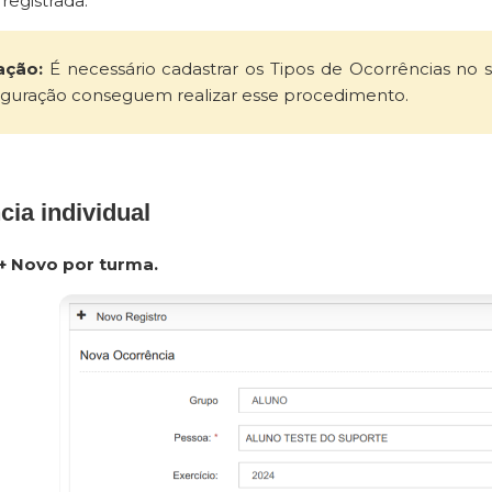
registrada.
ação:
É necessário cadastrar os Tipos de Ocorrências no
iguração conseguem realizar esse procedimento.
cia individual
+ Novo por turma.