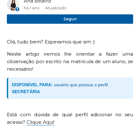
Ana Beatriz
há 1 ano
Atualizado
Ai
Seguir
Olá, tudo bem? Esperamos que sim :)
Neste artigo iremos lhe orientar a fazer uma
observação por escrito na matrícula de um aluno, se
necessário!
DISPONÍVEL PARA:
usuário que possua o perfil
SECRETÁRIA
Está com dúvida de qual perfil adicionar no seu
acesso?
Clique Aqui!