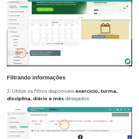
Filtrando informações
2. Utilize os filtros disponíveis
exercício, turma,
disciplina, diário e mês
desejados: