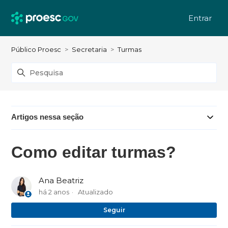
Entrar
Público Proesc
Secretaria
Turmas
Artigos nessa seção
Como editar turmas?
Ana Beatriz
há 2 anos
Atualizado
Ai
Seguir